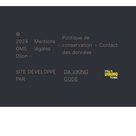
©
Politique de
2024
Mentions
-
conservation
-
Contact
OMS
légales
des données
Dijon -
SITE DÉVELOPPÉ
DA VIKING
PAR
CODE