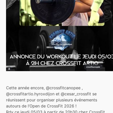
Cette année encore, @crossfitcanopee ,
@crossfitartio.hyroxdijon et @cesar_crossfit se
réunissent pour organiser plusieurs événements
autours de l’Open de CrossFit 2026 !
Rdv ce jeudi 05/03 à partir de 20h30 chez CrossFit